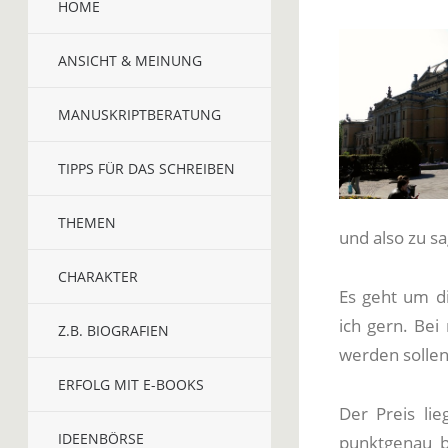
HOME
ANSICHT & MEINUNG
MANUSKRIPTBERATUNG
TIPPS FÜR DAS SCHREIBEN
THEMEN
und also zu s
CHARAKTER
Es geht um di
ich gern. Bei
Z.B. BIOGRAFIEN
werden sollen
ERFOLG MIT E-BOOKS
Der Preis li
IDEENBÖRSE
punktgenau b