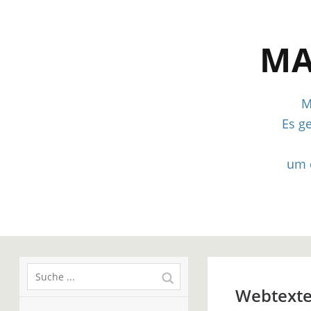
MA
M
Es g
um 
Webtexte