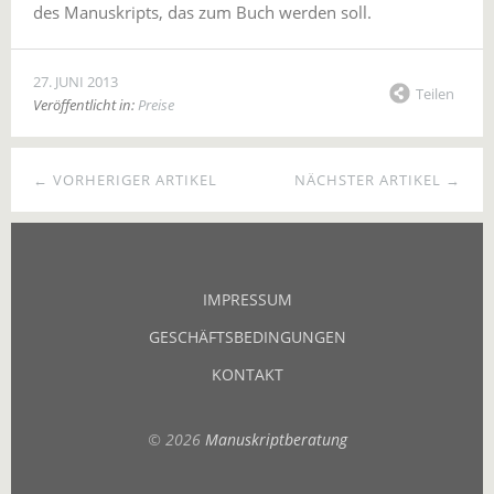
des Manuskripts, das zum Buch werden soll.
27. JUNI 2013
Teilen
Veröffentlicht in:
Preise
← VORHERIGER ARTIKEL
NÄCHSTER ARTIKEL →
IMPRESSUM
GESCHÄFTSBEDINGUNGEN
KONTAKT
© 2026
Manuskriptberatung